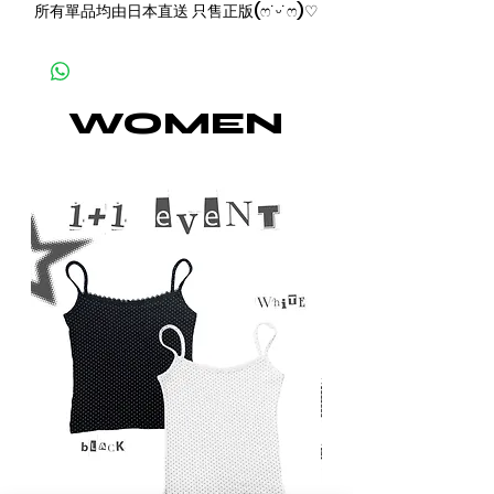
所有單品均由日本直送 只售正版(ෆ˙ᵕ˙ෆ)♡
WOMEN