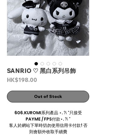
SANRIO ♡ 黑白系列吊飾
Price
HK$198.00
Out of Stock
606.KUROMI系列產品 ⋆. 𐙚 ˚只接受
PAYME / FPS付款⋆. 𐙚 ˚
客人於網站下單時切勿使用信用卡付款! 否
則會額外收取手續費