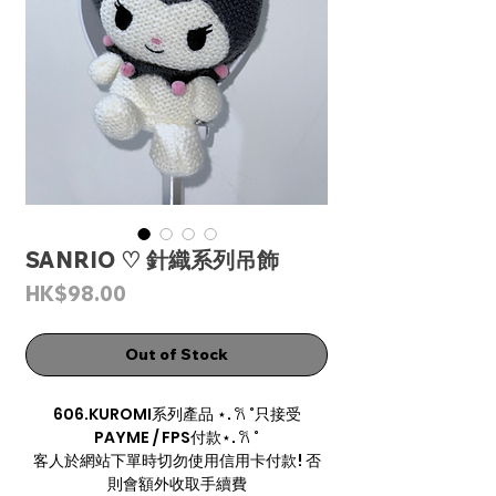
SANRIO ♡ 針織系列吊飾
Price
HK$98.00
Out of Stock
606.KUROMI系列產品 ⋆. 𐙚 ˚只接受
PAYME / FPS付款⋆. 𐙚 ˚
客人於網站下單時切勿使用信用卡付款! 否
則會額外收取手續費