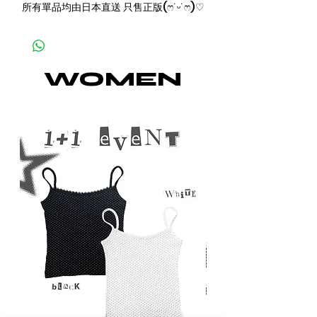
所有單品均由日本直送 只售正版(ෆ˙ᵕ˙ෆ)♡
WOMEN