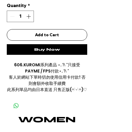
Quantity
*
Add to Cart
Buy Now
606.KUROMI系列產品 ⋆. 𐙚 ˚只接受
PAYME / FPS付款⋆. 𐙚 ˚
客人於網站下單時切勿使用信用卡付款! 否
則會額外收取手續費
此系列單品均由日本直送 只售正版(ෆ˙ᵕ˙ෆ)♡
WOMEN