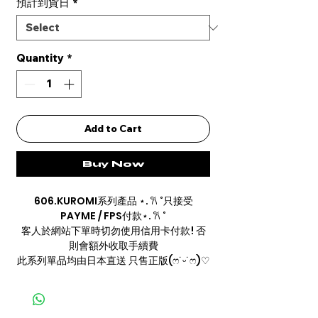
預計到貨日
*
Quantity
*
Add to Cart
Buy Now
606.KUROMI系列產品 ⋆. 𐙚 ˚只接受
PAYME / FPS付款⋆. 𐙚 ˚
客人於網站下單時切勿使用信用卡付款! 否
則會額外收取手續費
此系列單品均由日本直送 只售正版(ෆ˙ᵕ˙ෆ)♡