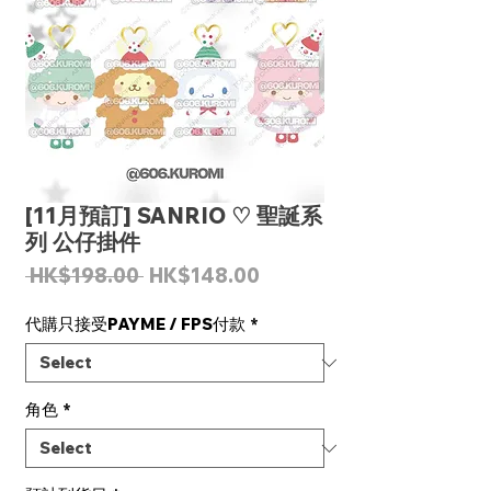
[11月預訂] SANRIO ♡ 聖誕系
列 公仔掛件
Regular
Sale
 HK$198.00 
HK$148.00
Price
Price
代購只接受PAYME / FPS付款
*
角色
*