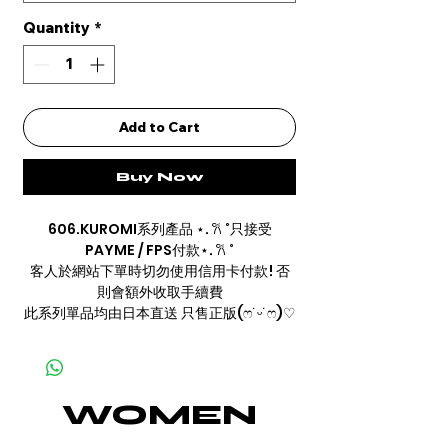
Quantity
*
Add to Cart
Buy Now
606.KUROMI系列產品 ⋆. 𐙚 ˚只接受
PAYME / FPS付款⋆. 𐙚 ˚
客人於網站下單時切勿使用信用卡付款! 否
則會額外收取手續費
此系列單品均由日本直送 只售正版(ෆ˙ᵕ˙ෆ)♡
WOMEN