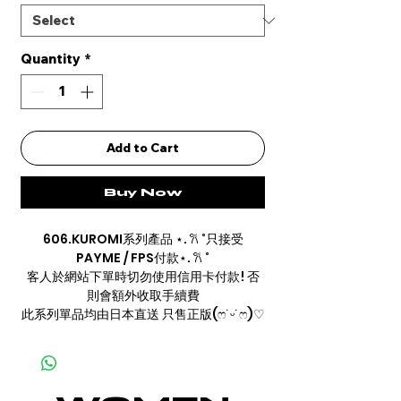
Quantity
*
Add to Cart
Buy Now
606.KUROMI系列產品 ⋆. 𐙚 ˚只接受
PAYME / FPS付款⋆. 𐙚 ˚
客人於網站下單時切勿使用信用卡付款! 否
則會額外收取手續費
此系列單品均由日本直送 只售正版(ෆ˙ᵕ˙ෆ)♡