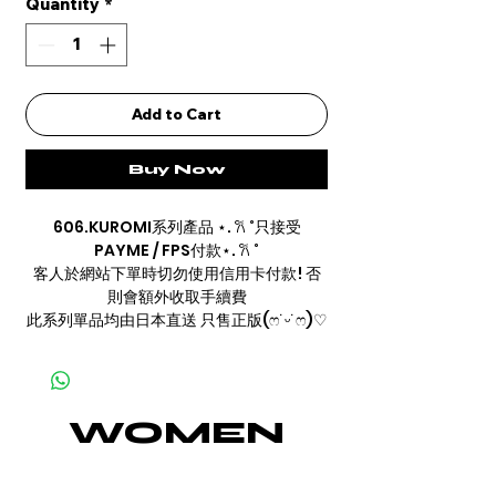
Quantity
*
Add to Cart
Buy Now
606.KUROMI系列產品 ⋆. 𐙚 ˚只接受
PAYME / FPS付款⋆. 𐙚 ˚
客人於網站下單時切勿使用信用卡付款! 否
則會額外收取手續費
此系列單品均由日本直送 只售正版(ෆ˙ᵕ˙ෆ)♡
WOMEN