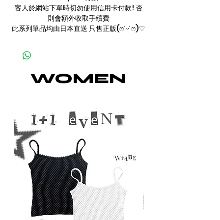
客人於網站下單時切勿使用信用卡付款! 否
則會額外收取手續費
此系列單品均由日本直送 只售正版(ෆ˙ᵕ˙ෆ)♡
WOMEN