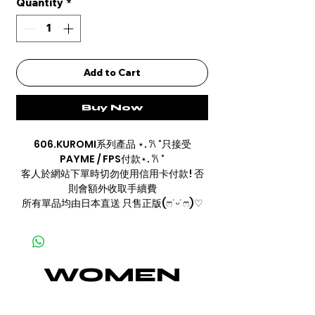
Quantity
*
Add to Cart
Buy Now
606.KUROMI系列產品 ⋆. 𐙚 ˚只接受
PAYME / FPS付款⋆. 𐙚 ˚
客人於網站下單時切勿使用信用卡付款! 否
則會額外收取手續費
所有單品均由日本直送 只售正版(ෆ˙ᵕ˙ෆ)♡
WOMEN