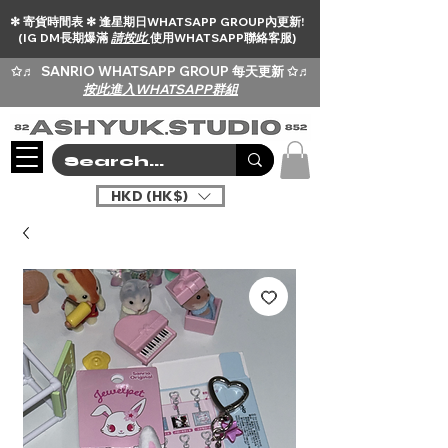
✻ 寄貨時間表 ✻ 逢星期日WHATSAPP GROUP內更新!
(IG DM長期爆滿
請按此
使用WHATSAPP聯絡客服)
✩♬
SANRIO WHATSAPP GROUP 每天更新 ✩♬
按此進入WHATSAPP群組
HKD (HK$)