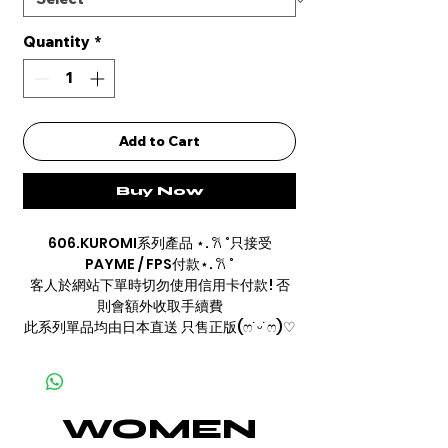
Quantity
*
Add to Cart
Buy Now
606.KUROMI系列產品 ⋆. 𐙚 ˚只接受
PAYME / FPS付款⋆. 𐙚 ˚
客人於網站下單時切勿使用信用卡付款! 否
則會額外收取手續費
此系列單品均由日本直送 只售正版(ෆ˙ᵕ˙ෆ)♡
WOMEN