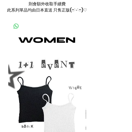
則會額外收取手續費
此系列單品均由日本直送 只售正版(ෆ˙ᵕ˙ෆ)♡
WOMEN