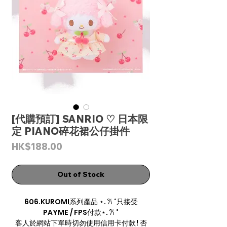
[代購預訂] SANRIO ♡ 日本限
定 PIANO碎花裙公仔掛件
Price
HK$188.00
Out of Stock
606.KUROMI系列產品 ⋆. 𐙚 ˚只接受
PAYME / FPS付款⋆. 𐙚 ˚
客人於網站下單時切勿使用信用卡付款! 否